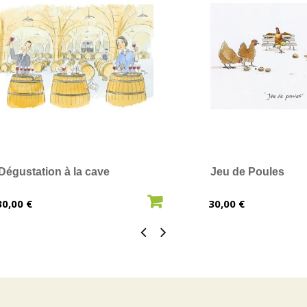
Dégustation à la cave
Jeu de Poules
AJOUTER AU PANIER
AJOUTER 
Prix
Prix
30,00 €
30,00 €