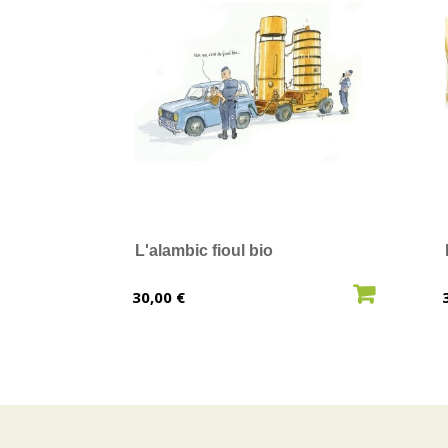
L'alambic fioul bio
AJOUTER AU PANIER
Prix
30,00 €