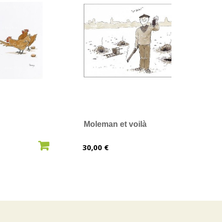
Moleman et voilà
AU PANIER
AJOUTER AU PANIER
Prix
30,00 €