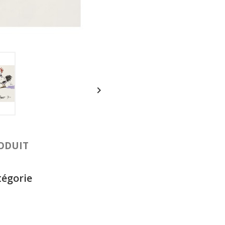

RODUIT
tégorie