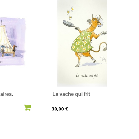
aires.
La vache qui frit
AU PANIER
AJOUTER AU PANIER
Prix
30,00 €