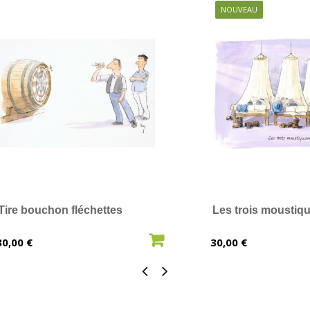
NOUVEAU
Tire bouchon fléchettes
Les trois moustiqu
AJOUTER AU PANIER
AJOUTER 
Prix
Prix
30,00 €
30,00 €