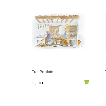
Tue Poulets
AJOUTER AU PANIER
Prix
30,00 €