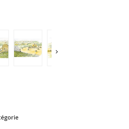

tégorie