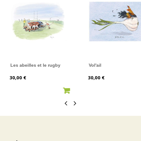
Les abeilles et le rugby
Vol'ail
Prix
Prix
30,00 €
30,00 €
AJOUTER AU PANIER
AJOUTER AU PANIER