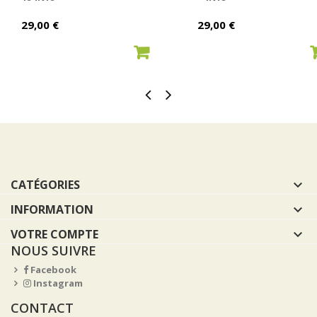
Prix
Prix
29,00 €
29,00 €
AJOUTER AU PANIER
AJOUTER AU PANIER
CATÉGORIES

INFORMATION

VOTRE COMPTE

NOUS SUIVRE
Facebook
Instagram
CONTACT