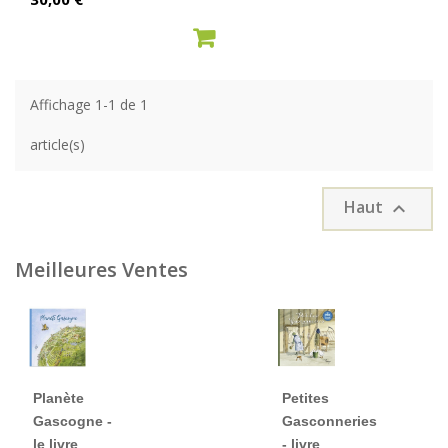
AJOUTER AU PANIER
Affichage 1-1 de 1
article(s)
Haut

Meilleures Ventes
Planète
Petites
Gascogne -
Gasconneries
le livre
- livre