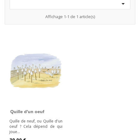

Affichage 1-1 de 1 article(s)
Quille d'un oeuf
Quille de neuf, ou Quille d'un
oeuf ? Cela dépend de qui
joue...
Prix
30,00 €