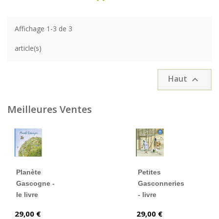
Affichage 1-3 de 3
article(s)
Haut

Meilleures Ventes
Planète
Petites
Gascogne -
Gasconneries
le livre
- livre
Prix
Prix
29,00 €
29,00 €