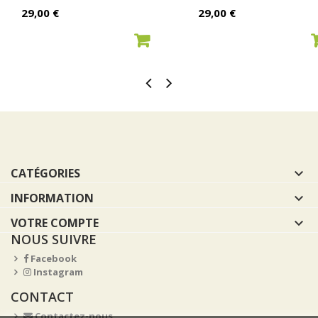
Prix
Prix
29,00 €
29,00 €
AJOUTER AU PANIER
AJOUTER AU PANIER
CATÉGORIES

INFORMATION

VOTRE COMPTE

NOUS SUIVRE
Facebook
Instagram
CONTACT
Contactez-nous