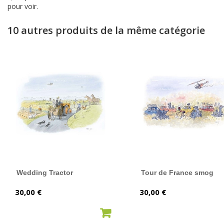
pour voir.
10 autres produits de la même catégorie
Wedding Tractor
Tour de France smog
Prix
Prix
30,00 €
30,00 €
AJOUTER AU PANIER
AJOUTER AU PANIER