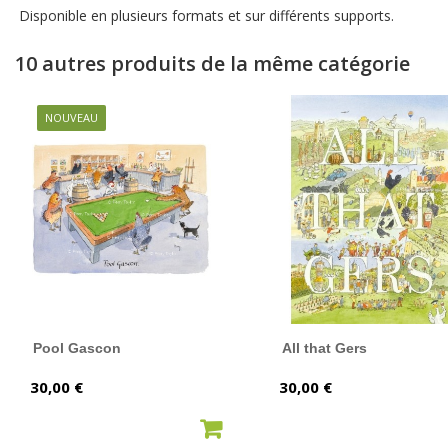
Disponible en plusieurs formats et sur différents supports.
10 autres produits de la même catégorie
NOUVEAU
Pool Gascon
All that Gers
Prix
Prix
30,00 €
30,00 €
AJOUTER AU PANIER
AJOUTER AU PANIER