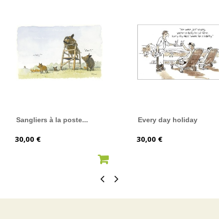
Sangliers à la poste...
Every day holiday
Prix
Prix
30,00 €
30,00 €
AJOUTER AU PANIER
AJOUTER AU PANIER