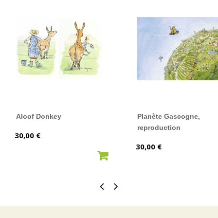
Aloof Donkey
Planète Gascogne,
reproduction
Prix
30,00 €
Prix
30,00 €
AJOUTER AU PANIER
AJOUTER AU PANIER