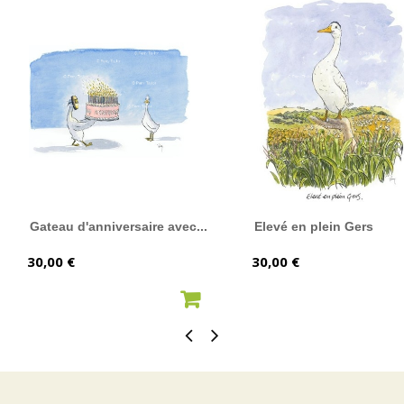
Gateau d'anniversaire avec...
Elevé en plein Gers
Prix
Prix
30,00 €
30,00 €
AJOUTER AU PANIER
AJOUTER AU PANIER