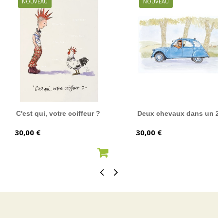
NOUVEAU
NOUVEAU
C'est qui, votre coiffeur ?
Deux chevaux dans un 
Prix
Prix
30,00 €
30,00 €
AJOUTER AU PANIER
AJOUTER AU PANIER