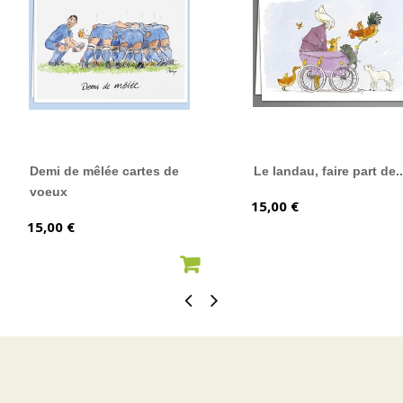
Demi de mêlée cartes de
Le landau, faire part de..
voeux
Prix
15,00 €
Prix
15,00 €
AJOUTER AU PANIER
AJOUTER AU PANIER