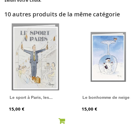
selon votre choix
.
10 autres produits de la même catégorie
Le sport à Paris, les...
Le bonhomme de neige -
Prix
Prix
15,00 €
15,00 €
AJOUTER AU PANIER
AJOUTER AU PANIER