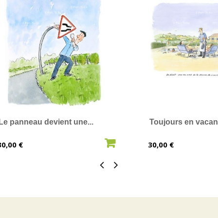
Le panneau devient une...
Toujours en vaca
AJOUTER AU PANIER
AJOUTER 
Prix
Prix
30,00 €
30,00 €