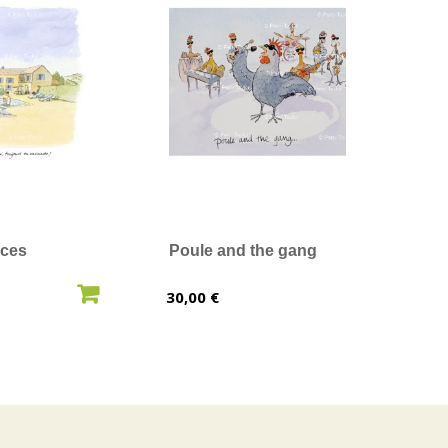
nces
Poule and the gang
AU PANIER
AJOUTER AU PANIER
Prix
30,00 €