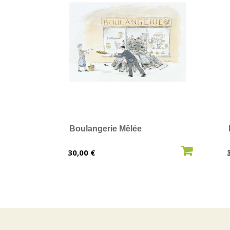
Boulangerie Mêlée
AJOUTER AU PANIER
Prix
30,00 €