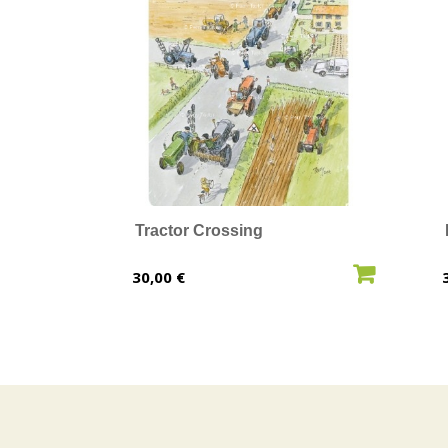
Tractor Crossing
AJOUTER AU PANIER
Prix
30,00 €