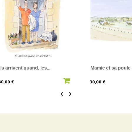
Ils arrivent quand, les...
Mamie et sa poule
AJOUTER AU PANIER
AJOUTER 
Prix
Prix
30,00 €
30,00 €