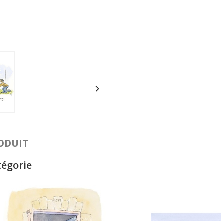

RODUIT
tégorie