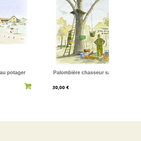
 au potager
Palombière chasseur sans fusil
AU PANIER
AJOUTER AU PANIER
Prix
30,00 €