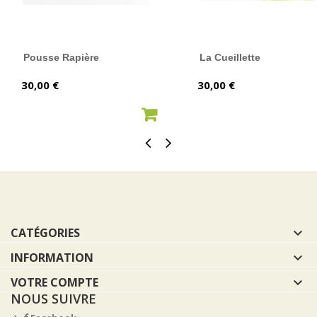
Pousse Rapière
La Cueillette
Prix
Prix
30,00 €
30,00 €
AJOUTER AU PANIER
AJOUTER AU PANIER
CATÉGORIES

INFORMATION

VOTRE COMPTE

NOUS SUIVRE