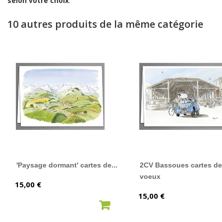
selon votre choix
.
10 autres produits de la même catégorie
'Paysage dormant' cartes de...
2CV Bassoues cartes de
voeux
Prix
15,00 €
Prix
15,00 €
AJOUTER AU PANIER
AJOUTER AU PANIER