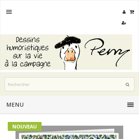

MENU
NOUVEAU