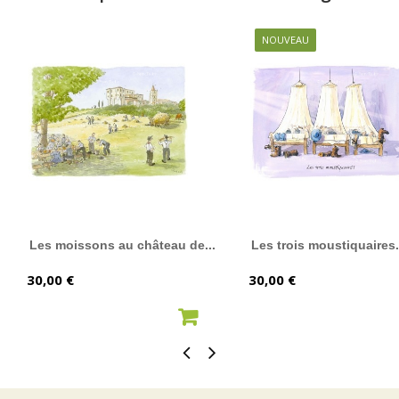
NOUVEAU
Les moissons au château de...
Les trois moustiquaires.
Prix
Prix
30,00 €
30,00 €
AJOUTER AU PANIER
AJOUTER AU PANIER