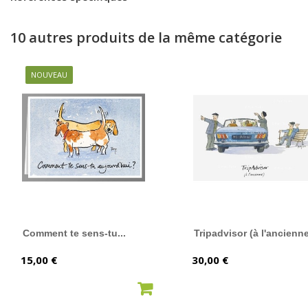
10 autres produits de la même catégorie
NOUVEAU
Comment te sens-tu...
Tripadvisor (à l'ancienn
Prix
Prix
15,00 €
30,00 €
AJOUTER AU PANIER
AJOUTER AU PANIER