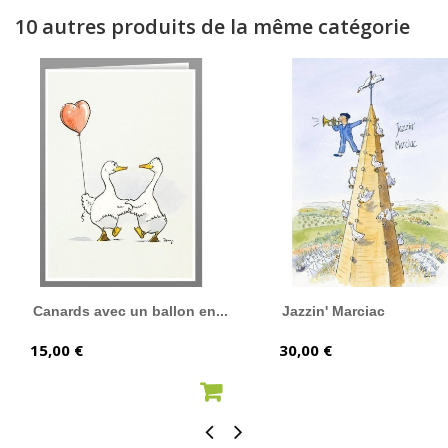
10 autres produits de la même catégorie
Canards avec un ballon en...
Jazzin' Marciac
Prix
Prix
15,00 €
30,00 €
AJOUTER AU PANIER
AJOUTER AU PANIER